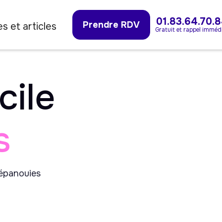
01.83.64.70.
Prendre RDV
s et articles
Gratuit et rappel imméd
cile
s
 épanouies