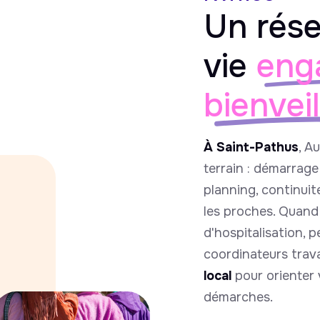
Un rése
vie
eng
bienvei
À Saint-Pathus
, A
terrain : démarrag
planning, continuit
les proches. Quand 
d'hospitalisation, 
coordinateurs travai
local
pour orienter v
démarches.