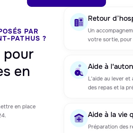
Retour d’hosp
POSÉS PAR
Un accompagneme
NT-PATHUS ?
votre sortie, pour
pour
Aide à l'auto
es en
L'aide au lever et a
des repas et la pr
mettre en place
Aide à la vie
24.
Préparation des re