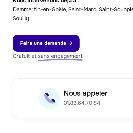
Nous intervenons déjà à :
Dammartin-en-Goële, Saint-Mard, Saint-Soupplet
Souilly
Faire une demande

Gratuit et
sans engagement
Nous appeler
01.83.64.70.84