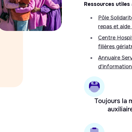
Ressources utiles 
Pôle Solidari
repas et aide 
Centre Hospit
filières géria
Annuaire Serv
d'informatio
Toujours la
auxiliair