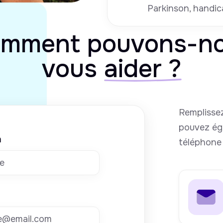
Parkinson, handic
mment pouvons-n
vous
aider ?
Remplissez
pouvez ég
m
téléphone 