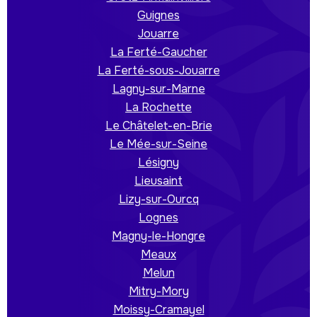
Guignes
Jouarre
La Ferté-Gaucher
La Ferté-sous-Jouarre
Lagny-sur-Marne
La Rochette
Le Châtelet-en-Brie
Le Mée-sur-Seine
Lésigny
Lieusaint
Lizy-sur-Ourcq
Lognes
Magny-le-Hongre
Meaux
Melun
Mitry-Mory
Moissy-Cramayel