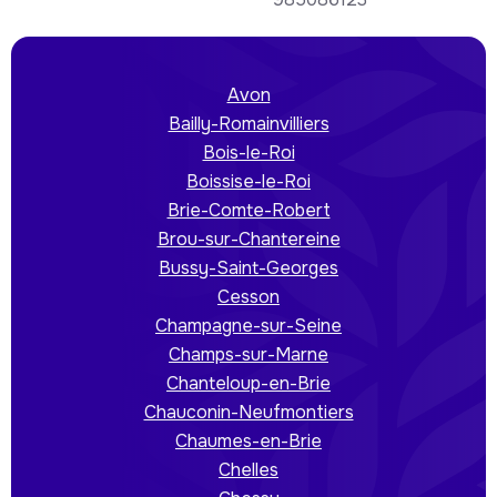
Avon
Bailly-Romainvilliers
Bois-le-Roi
Boissise-le-Roi
Brie-Comte-Robert
Brou-sur-Chantereine
Bussy-Saint-Georges
Cesson
Champagne-sur-Seine
Champs-sur-Marne
Chanteloup-en-Brie
Chauconin-Neufmontiers
Chaumes-en-Brie
Chelles