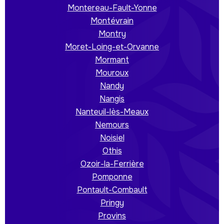
Montereau-Fault-Yonne
Montévrain
Montry
Moret-Loing-et-Orvanne
Mormant
Mouroux
Nandy
Nangis
Nanteuil-lès-Meaux
Nemours
Noisiel
Othis
Ozoir-la-Ferrière
Pomponne
Pontault-Combault
Pringy
Provins