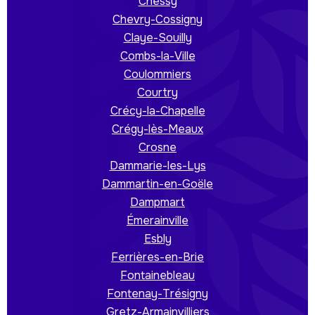
Chessy
Chevry-Cossigny
Claye-Souilly
Combs-la-Ville
Coulommiers
Courtry
Crécy-la-Chapelle
Crégy-lès-Meaux
Crosne
Dammarie-les-Lys
Dammartin-en-Goële
Dampmart
Émerainville
Esbly
Ferrières-en-Brie
Fontainebleau
Fontenay-Trésigny
Gretz-Armainvilliers