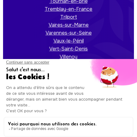
Tournan-en-Brie
Tremblay-en-France
Trilport
Vaires-sur-Marne
Varennes-sur-Seine
Vaux-le-Pénil
Vert-Saint-Denis
Villenoy
Villeparisis
Auxicare
Mentions légales
-
Conditions Générales de
Service
| Copyright © Auxicare