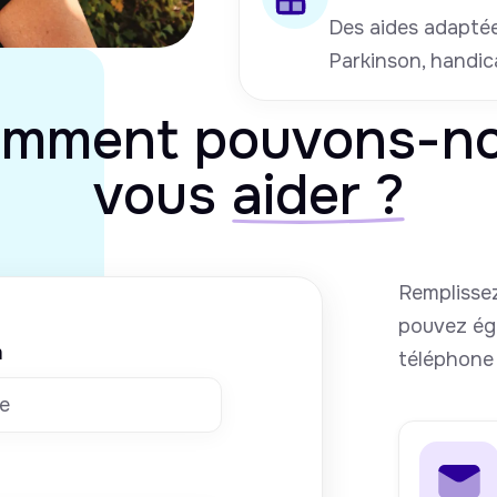
Des aides adaptées
Parkinson, handic
mment pouvons-n
vous
aider ?
Remplissez
pouvez ég
m
téléphone 