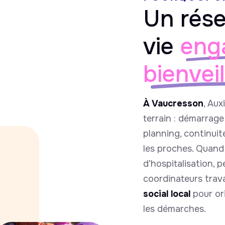
Un rése
vie
eng
bienvei
À Vaucresson
, Aux
terrain : démarrag
planning, continuit
les proches. Quand 
d’hospitalisation, 
coordinateurs travai
social local
pour ori
les démarches.