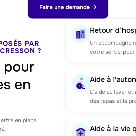
Faire une demande

Retour d’hosp
POSÉS PAR
Un accompagneme
UCRESSON ?
votre sortie, pour
pour
Aide à l'auto
es en
L'aide au lever et a
des repas et la pr
mettre en place
Aide à la vie
24.