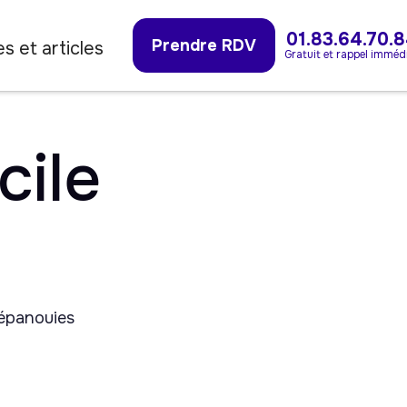
01.83.64.70.
Prendre RDV
s et articles
Gratuit et rappel imméd
cile
 épanouies