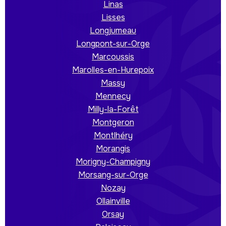
Linas
Lisses
Longjumeau
Longpont-sur-Orge
Marcoussis
Marolles-en-Hurepoix
Massy
Mennecy
Milly-la-Forêt
Montgeron
Montlhéry
Morangis
Morigny-Champigny
Morsang-sur-Orge
Nozay
Ollainville
Orsay