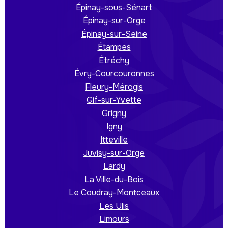
Épinay-sous-Sénart
Épinay-sur-Orge
Épinay-sur-Seine
Étampes
Étréchy
Évry-Courcouronnes
Fleury-Mérogis
Gif-sur-Yvette
Grigny
Igny
Itteville
Juvisy-sur-Orge
Lardy
La Ville-du-Bois
Le Coudray-Montceaux
Les Ulis
Limours