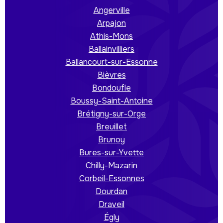
Angerville
Arpajon
Athis-Mons
Ballainvilliers
Ballancourt-sur-Essonne
Bièvres
Bondoufle
Boussy-Saint-Antoine
Brétigny-sur-Orge
Breuillet
Brunoy
Bures-sur-Yvette
Chilly-Mazarin
Corbeil-Essonnes
Dourdan
Draveil
Égly