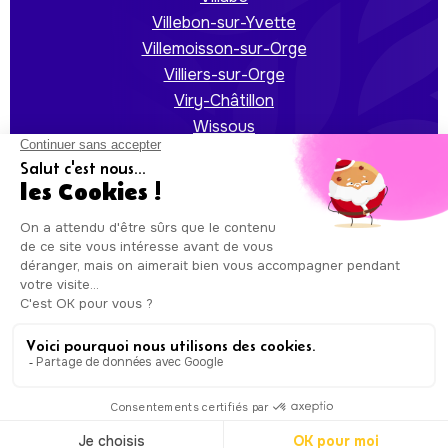
Villebon-sur-Yvette
Villemoisson-sur-Orge
Villiers-sur-Orge
Viry-Châtillon
Wissous
Yerres
Auxicare
Mentions légales
-
Conditions Générales de
Service
| Copyright © Auxicare