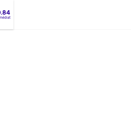
0.84
mmédiat