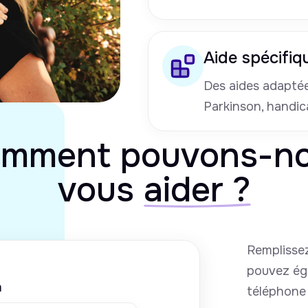
Aide spécifiq
Des aides adaptées
Parkinson, handic
mment pouvons-n
vous
aider ?
Remplissez
pouvez ég
m
téléphone 