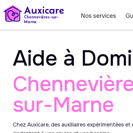
Auxicare
Nos services
Gu
Chennevières-sur-
Marne
Aide à Domi
Chennevière
sur-Marne
Chez Auxicare, des auxiliaires expérimentées et