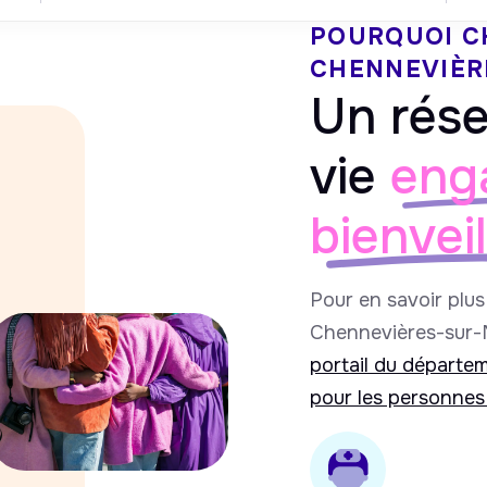
POURQUOI C
CHENNEVIÈR
Un rése
vie
eng
bienvei
Pour en savoir plus 
Chennevières-sur-M
portail du départe
pour les personnes