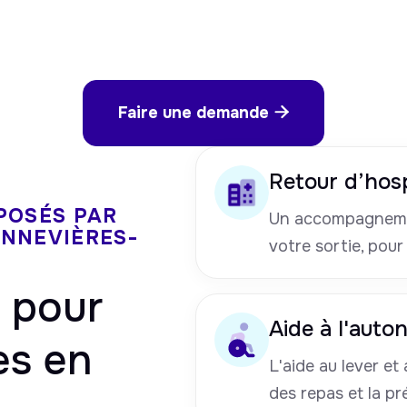
Faire une demande

Retour d’hosp
POSÉS PAR
Un accompagneme
ENNEVIÈRES-
votre sortie, pour
pour
Aide à l'auto
es en
L'aide au lever et a
des repas et la pr