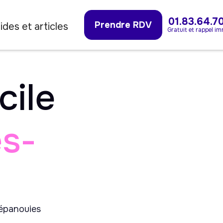
01.83.64.7
Prendre RDV
ides et articles
Gratuit et rappel i
cile
s-
 épanouies