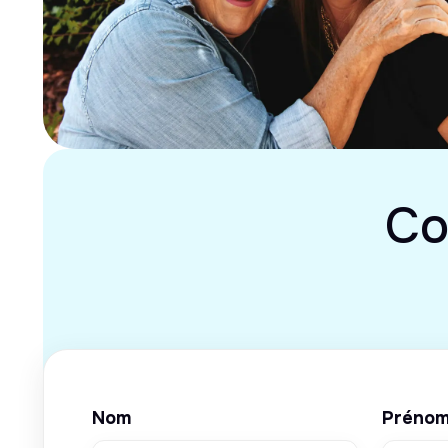
Co
Nom
Préno