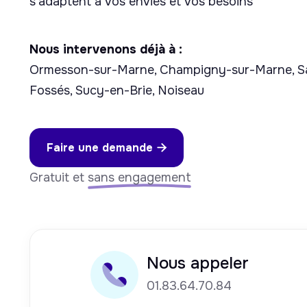
s'adaptent à vos envies et vos besoins
Nous intervenons déjà à :
Ormesson-sur-Marne, Champigny-sur-Marne, S
Fossés, Sucy-en-Brie, Noiseau
Faire une demande

Gratuit et
sans engagement
Nous appeler
01.83.64.70.84