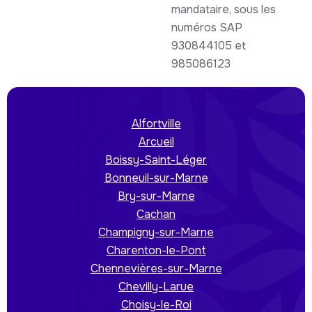
mandataire, sous les
numéros SAP
930844105 et
985086123
Alfortville
Arcueil
Boissy-Saint-Léger
Bonneuil-sur-Marne
Bry-sur-Marne
Cachan
Champigny-sur-Marne
Charenton-le-Pont
Chennevières-sur-Marne
Chevilly-Larue
Choisy-le-Roi