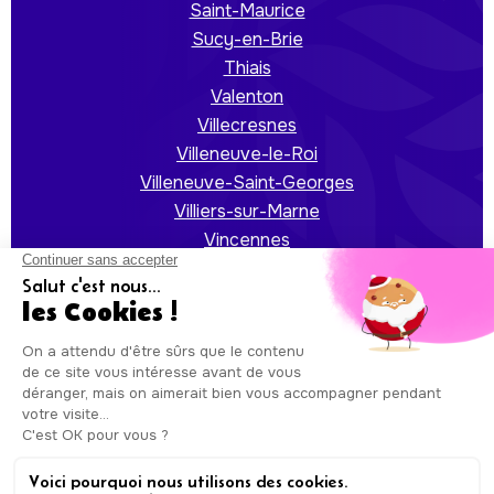
Saint-Maurice
Sucy-en-Brie
Thiais
Valenton
Villecresnes
Villeneuve-le-Roi
Villeneuve-Saint-Georges
Villiers-sur-Marne
Vincennes
Vitry-sur-Seine
Auxicare
Mentions légales
-
Conditions Générales de
Service
| Copyright © Auxicare