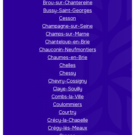
Brou-sur-Chantereine
Bussy-Saint-Georges
Cesson
Champagne-sur-Seine
Champs-sur-Marne
Chanteloup-en-Brie
Chauconin-Neufmontiers
Chaumes-en-Brie
Chelles
Chessy
Chevry-Cossigny
Claye-Souilly
Combs-la-Ville
Coulommiers
Courtry
Crécy-la-Chapelle
Crégy-lès-Meaux