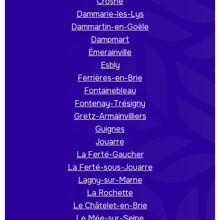
Crosne
Dammarie-les-Lys
Dammartin-en-Goële
Dampmart
Émerainville
Esbly
Ferrières-en-Brie
Fontainebleau
Fontenay-Trésigny
Gretz-Armainvilliers
Guignes
Jouarre
La Ferté-Gaucher
La Ferté-sous-Jouarre
Lagny-sur-Marne
La Rochette
Le Châtelet-en-Brie
Le Mée-sur-Seine