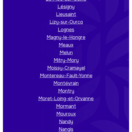
Lésigny
Lieusaint
Lizy-sur-Ourcq
Lognes
Magny-le-Hongre
Meaux
Melun
Mitry-Mory
Moissy-Cramayel
Montereau-Fault-Yonne
Montévrain
Montry
Moret-Loing-et-Orvanne
Mormant
Mouroux
Nandy
Nangis