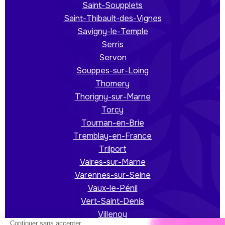
Saint-Soupplets
Saint-Thibault-des-Vignes
Savigny-le-Temple
Serris
Servon
Souppes-sur-Loing
Thomery
Thorigny-sur-Marne
Torcy
Tournan-en-Brie
Tremblay-en-France
Trilport
Vaires-sur-Marne
Varennes-sur-Seine
Vaux-le-Pénil
Vert-Saint-Denis
Villenoy