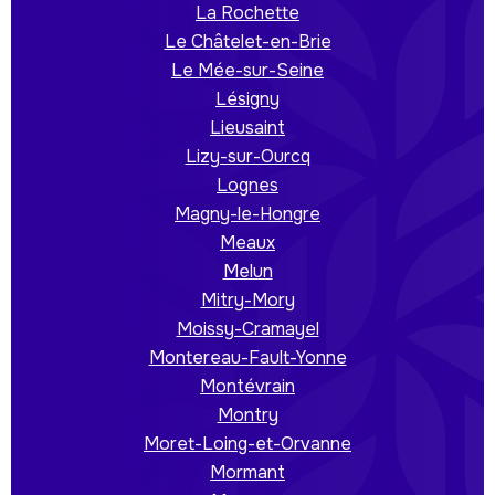
La Rochette
Le Châtelet-en-Brie
Le Mée-sur-Seine
Lésigny
Lieusaint
Lizy-sur-Ourcq
Lognes
Magny-le-Hongre
Meaux
Melun
Mitry-Mory
Moissy-Cramayel
Montereau-Fault-Yonne
Montévrain
Montry
Moret-Loing-et-Orvanne
Mormant