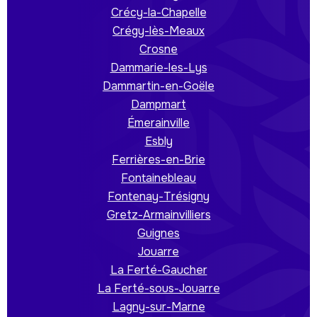
Crécy-la-Chapelle
Crégy-lès-Meaux
Crosne
Dammarie-les-Lys
Dammartin-en-Goële
Dampmart
Émerainville
Esbly
Ferrières-en-Brie
Fontainebleau
Fontenay-Trésigny
Gretz-Armainvilliers
Guignes
Jouarre
La Ferté-Gaucher
La Ferté-sous-Jouarre
Lagny-sur-Marne