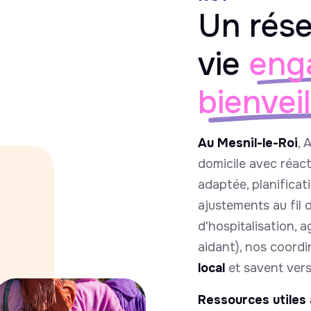
Un rése
vie
eng
bienvei
Au Mesnil-le-Roi
, 
domicile avec réactiv
adaptée, planificat
ajustements au fil 
d'hospitalisation, 
aidant), nos coord
local
et savent vers 
Ressources utiles 