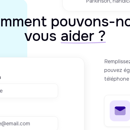
Parkinson, handic
mment pouvons-n
vous
aider ?
Remplissez
pouvez ég
m
téléphone 