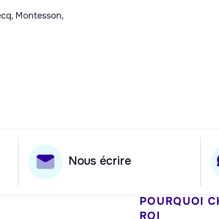
ecq, Montesson,
Nous écrire
POURQUOI C
ROI