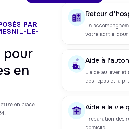
Retour d’hosp
POSÉS PAR
Un accompagneme
MESNIL-LE-
votre sortie, pour
pour
Aide à l'auto
es en
L'aide au lever et a
des repas et la pr
mettre en place
Aide à la vie
24.
Préparation des re
domicile.