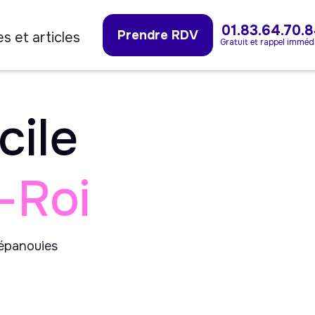
01.83.64.70.
Prendre RDV
s et articles
Gratuit et rappel imméd
cile
-Roi
 épanouies