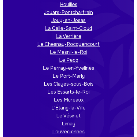
Houilles
Jouars-Pontchartrain
Jouy-en-Josas
La Celle-Saint-Cloud
La Verrière
Le Chesnay-Rocquencourt
Le Mesnil-le-Roi
Le Pecq
Le Perray-en-Yvelines
Le Port-Marly
Les Clayes-sous-Bois
Les Essarts-le-Roi
Les Mureaux
L'Étang-la-Ville
Le Vésinet
Limay
Louveciennes