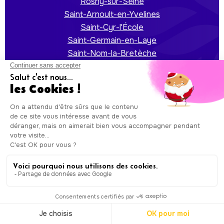
Rosny-sur-Seine
Saint-Arnoult-en-Yvelines
Saint-Cyr-l'École
Saint-Germain-en-Laye
Saint-Nom-la-Bretèche
Saint-Rémy-lès-Chevreuse
Sartrouville
Trappes
Triel-sur-Seine
Vaux-sur-Seine
Vélizy-Villacoublay
Verneuil-sur-Seine
Vernouillet
Versailles
Villennes-sur-Seine
Villepreux
Viroflay
Voisins-le-Bretonneux