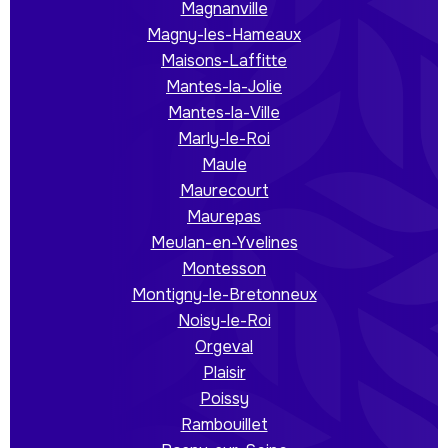
Magnanville
Magny-les-Hameaux
Maisons-Laffitte
Mantes-la-Jolie
Mantes-la-Ville
Marly-le-Roi
Maule
Maurecourt
Maurepas
Meulan-en-Yvelines
Montesson
Montigny-le-Bretonneux
Noisy-le-Roi
Orgeval
Plaisir
Poissy
Rambouillet