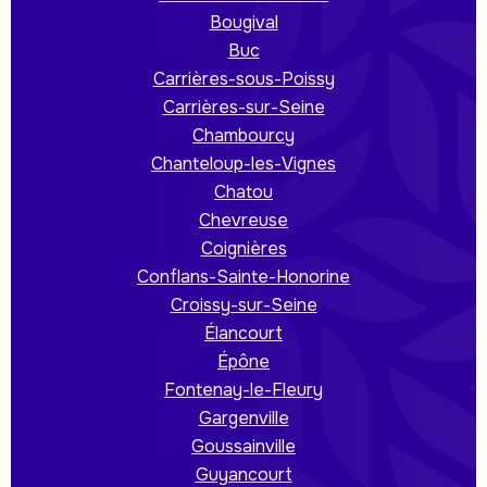
Bougival
Buc
Carrières-sous-Poissy
Carrières-sur-Seine
Chambourcy
Chanteloup-les-Vignes
Chatou
Chevreuse
Coignières
Conflans-Sainte-Honorine
Croissy-sur-Seine
Élancourt
Épône
Fontenay-le-Fleury
Gargenville
Goussainville
Guyancourt