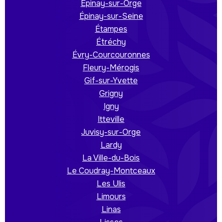
Épinay-sur-Orge
Épinay-sur-Seine
Étampes
Étréchy
Évry-Courcouronnes
Fleury-Mérogis
Gif-sur-Yvette
Grigny
Igny
Itteville
Juvisy-sur-Orge
Lardy
La Ville-du-Bois
Le Coudray-Montceaux
Les Ulis
Limours
Linas