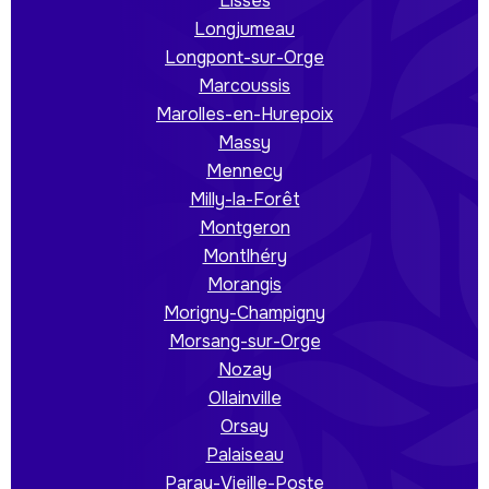
Lisses
Longjumeau
Longpont-sur-Orge
Marcoussis
Marolles-en-Hurepoix
Massy
Mennecy
Milly-la-Forêt
Montgeron
Montlhéry
Morangis
Morigny-Champigny
Morsang-sur-Orge
Nozay
Ollainville
Orsay
Palaiseau
Paray-Vieille-Poste