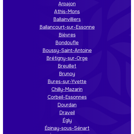
Arpajon
Athis-Mons
Ballainvilliers
Ballancourt-sur-Essonne
Bièvres
Bondoufle
Boussy-Saint-Antoine
Brétigny-sur-Orge
Breuillet
Brunoy
Bures-sur-Yvette
Chilly-Mazarin
Corbeil-Essonnes
Dourdan
Draveil
Égly
Épinay-sous-Sénart