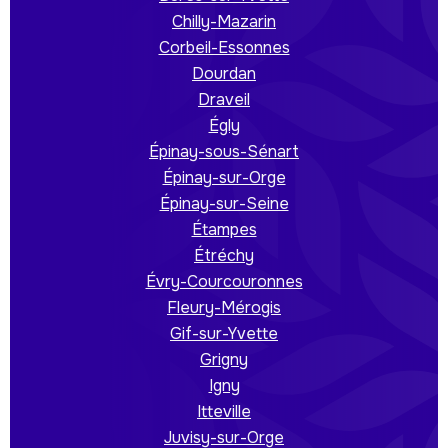
Chilly-Mazarin
Corbeil-Essonnes
Dourdan
Draveil
Égly
Épinay-sous-Sénart
Épinay-sur-Orge
Épinay-sur-Seine
Étampes
Étréchy
Évry-Courcouronnes
Fleury-Mérogis
Gif-sur-Yvette
Grigny
Igny
Itteville
Juvisy-sur-Orge