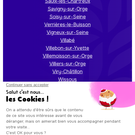
Saulx-les-Chartreux
Savigny-sur-Orge
Soisy-sur-Seine
Verrières-le-Buisson
Vigneux-sur-Seine
Villabé
Villebon-sur-Yvette
Villemoisson-sur-Orge
Villiers-sur-Orge
Viry-Châtillon
Wissous
Yerres
Auxicare