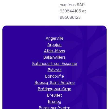
numéros SAP
930844105 et
985086123
Angerville
Arpajon
Athis-Mons
Ballainvilliers
Ballancourt-sur-Essonne
Bièvres
Bondoufle
Boussy-Saint-Antoine
Brétigny-sur-Orge
Breuillet
Brunoy
Bures-sur-Yvette