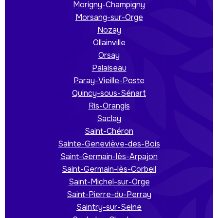
Morigny-Champigny
Morsang-sur-Orge
Nozay
Ollainville
Orsay
Palaiseau
Paray-Vieille-Poste
Quincy-sous-Sénart
Ris-Orangis
Saclay
Saint-Chéron
Sainte-Geneviève-des-Bois
Saint-Germain-lès-Arpajon
Saint-Germain-lès-Corbeil
Saint-Michel-sur-Orge
Saint-Pierre-du-Perray
Saintry-sur-Seine