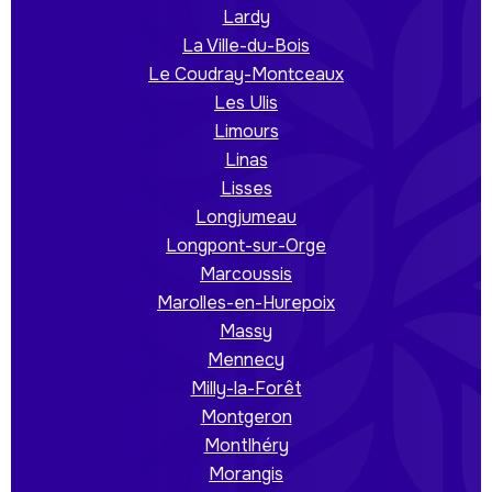
Lardy
La Ville-du-Bois
Le Coudray-Montceaux
Les Ulis
Limours
Linas
Lisses
Longjumeau
Longpont-sur-Orge
Marcoussis
Marolles-en-Hurepoix
Massy
Mennecy
Milly-la-Forêt
Montgeron
Montlhéry
Morangis