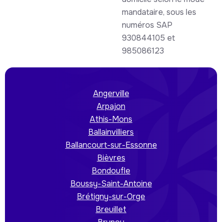
mandataire, sous les
numéros SAP
930844105 et
985086123
Angerville
Arpajon
Athis-Mons
Ballainvilliers
Ballancourt-sur-Essonne
Bièvres
Bondoufle
Boussy-Saint-Antoine
Brétigny-sur-Orge
Breuillet