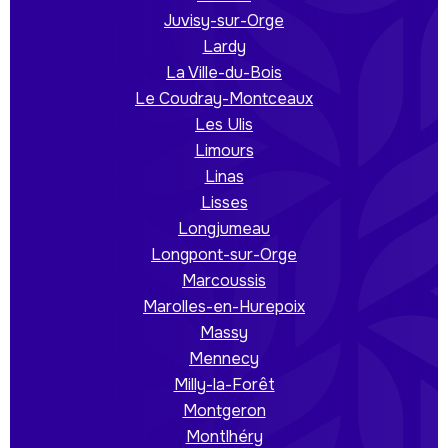
Juvisy-sur-Orge
Lardy
La Ville-du-Bois
Le Coudray-Montceaux
Les Ulis
Limours
Linas
Lisses
Longjumeau
Longpont-sur-Orge
Marcoussis
Marolles-en-Hurepoix
Massy
Mennecy
Milly-la-Forêt
Montgeron
Montlhéry