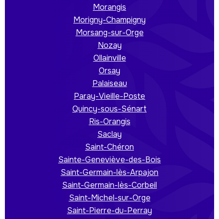
Morangis
Morigny-Champigny
Morsang-sur-Orge
Nozay
Ollainville
Orsay
Palaiseau
Paray-Vieille-Poste
Quincy-sous-Sénart
Ris-Orangis
Saclay
Saint-Chéron
Sainte-Geneviève-des-Bois
Saint-Germain-lès-Arpajon
Saint-Germain-lès-Corbeil
Saint-Michel-sur-Orge
Saint-Pierre-du-Perray