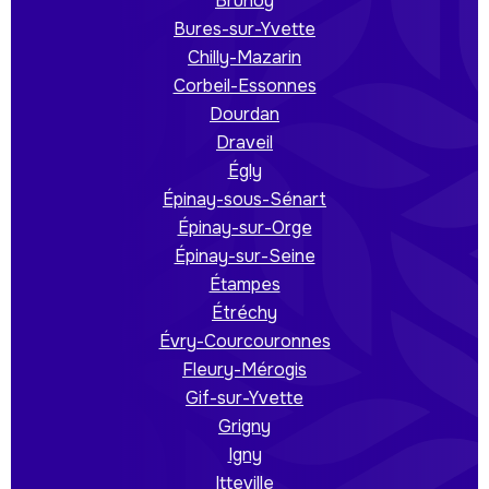
Brunoy
Bures-sur-Yvette
Chilly-Mazarin
Corbeil-Essonnes
Dourdan
Draveil
Égly
Épinay-sous-Sénart
Épinay-sur-Orge
Épinay-sur-Seine
Étampes
Étréchy
Évry-Courcouronnes
Fleury-Mérogis
Gif-sur-Yvette
Grigny
Igny
Itteville