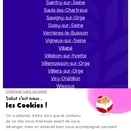
Saintry-sur-Seine
Saulx-les-Chartreux
Savigny-sur-Orge
Soisy-sur-Seine
Verrières-le-Buisson
Vigneux-sur-Seine
Villabé
Villebon-sur-Yvette
Villemoisson-sur-Orge
Villiers-sur-Orge
Viry-Châtillon
Wissous
Yerres
Auxicare