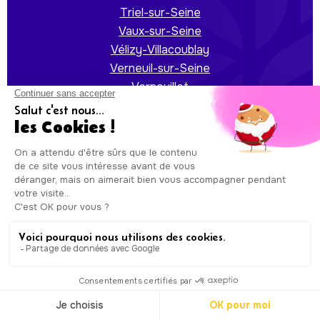
Triel-sur-Seine
Vaux-sur-Seine
Vélizy-Villacoublay
Verneuil-sur-Seine
Vernouillet
Versailles
Villennes-sur-Seine
Villepreux
Viroflay
Voisins-le-Bretonneux
Auxicare
Mentions légales
-
Conditions Générales de
Service
| Copyright © Auxicare