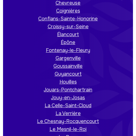
Chevreuse
Coignières
Conflans-Sainte-Honorine
Croissy-sur-Seine
Élancourt
Épône
Fontenay-le-Fleury
Gargenville
Goussainville
Guyancourt
Houilles
Jouars-Pontchartrain
Jouy-en-Josas
La Celle-Saint-Cloud
La Verrière
Le Chesnay-Rocquencourt
Le Mesnil-le-Roi