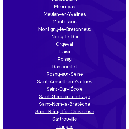
Maurepas
Meulan-en-Yvelines
Montesson
Montigny-le-Bretonneux
Noisy-le-Roi
Orgeval
Plaisir
Poissy
Rambouillet
Rosny-sur-Seine
Saint-Arnoult-en-Yvelines
Saint-Cyr-l'École
Saint-Germain-en-Laye
Saint-Nom-la-Bretèche
Saint-Rémy-lès-Chevreuse
Sartrouville
Trappes