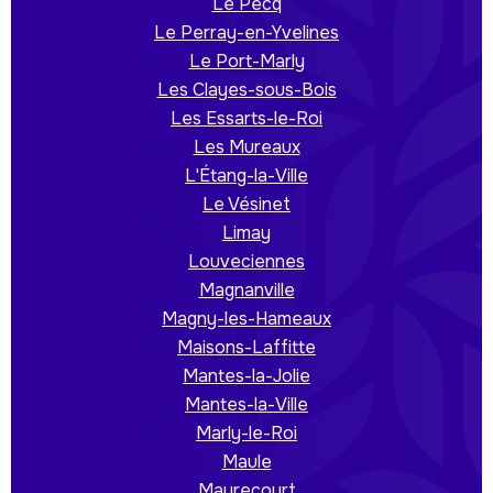
Le Pecq
Le Perray-en-Yvelines
Le Port-Marly
Les Clayes-sous-Bois
Les Essarts-le-Roi
Les Mureaux
L'Étang-la-Ville
Le Vésinet
Limay
Louveciennes
Magnanville
Magny-les-Hameaux
Maisons-Laffitte
Mantes-la-Jolie
Mantes-la-Ville
Marly-le-Roi
Maule
Maurecourt