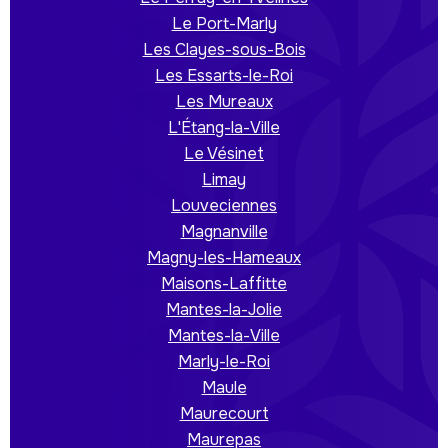
Le Port-Marly
Les Clayes-sous-Bois
Les Essarts-le-Roi
Les Mureaux
L'Étang-la-Ville
Le Vésinet
Limay
Louveciennes
Magnanville
Magny-les-Hameaux
Maisons-Laffitte
Mantes-la-Jolie
Mantes-la-Ville
Marly-le-Roi
Maule
Maurecourt
Maurepas