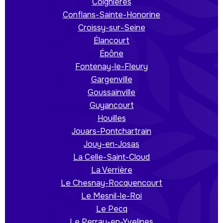
Coignières
Conflans-Sainte-Honorine
Croissy-sur-Seine
Élancourt
Épône
Fontenay-le-Fleury
Gargenville
Goussainville
Guyancourt
Houilles
Jouars-Pontchartrain
Jouy-en-Josas
La Celle-Saint-Cloud
La Verrière
Le Chesnay-Rocquencourt
Le Mesnil-le-Roi
Le Pecq
Le Perray-en-Yvelines