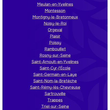
Meulan-en-Yvelines
Montesson
Montigny-le-Bretonneux
Noisy-le-Roi
Orgeval
Plaisir
Poissy
Rambouillet
Rosny-sur-Seine
Saint-Arnoult-en-Yvelines
Saint-Cyr-l'École
Saint-Germain-en-Laye
Saint-Nom-la-Bretèche
Saint-Rémy-lès-Chevreuse
Sartrouville
Trappes
Triel-sur-Seine