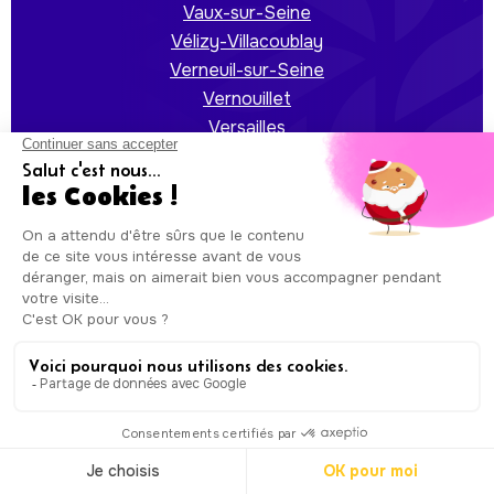
Vaux-sur-Seine
Vélizy-Villacoublay
Verneuil-sur-Seine
Vernouillet
Versailles
Villennes-sur-Seine
Villepreux
Viroflay
Voisins-le-Bretonneux
Auxicare
Mentions légales
-
Conditions Générales de
Service
| Copyright © Auxicare