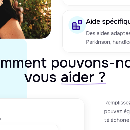
Aide spécifiq
Des aides adaptées
Parkinson, handic
mment pouvons-n
vous
aider ?
Remplissez
pouvez ég
m
téléphone 