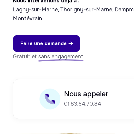
Nous intervenons déjà à :
Lagny-sur-Marne, Thorigny-sur-Marne, Dampmar
Montévrain
Faire une demande

Gratuit et
sans engagement
Nous appeler
01.83.64.70.84