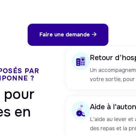
Faire une demande

Retour d’hosp
POSÉS PAR
Un accompagneme
MPONNE ?
votre sortie, pour
pour
Aide à l'auto
es en
L'aide au lever et a
des repas et la pr