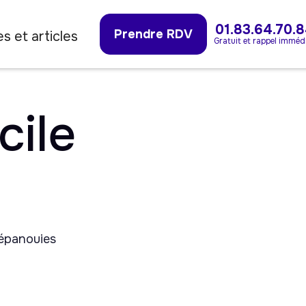
01.83.64.70.
Prendre RDV
s et articles
Gratuit et rappel imméd
cile
 épanouies