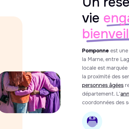
Un rése
vie
eng
bienvei
Pomponne
est une
la Marne, entre La
locale est marquée 
la proximité des se
personnes âgées
re
département. L'
ann
coordonnées des se