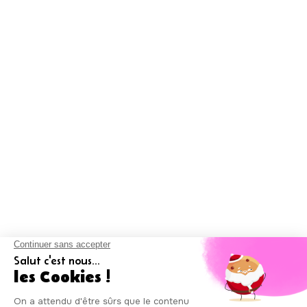
Nos agréments
Les agences Auxicare
sont agréées par la
DRIEETS (Direction
régionale
interdépartementale
de l'économie, de
l'emploi, du travail et
des solidarités) pour
intervenir à votre
domicile selon le mode
mandataire, sous les
numéros SAP
930844105 et
985086123