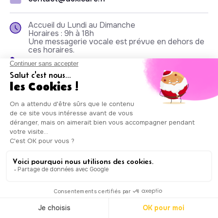
Accueil du Lundi au Dimanche
Horaires : 9h à 18h
Une messagerie vocale est prévue en dehors de
ces horaires.
01.83.64.70.84
Nos agréments
Les agences Auxicare
sont agréées par la
DRIEETS (Direction
régionale
interdépartementale
de l'économie, de
l'emploi, du travail et
des solidarités) pour