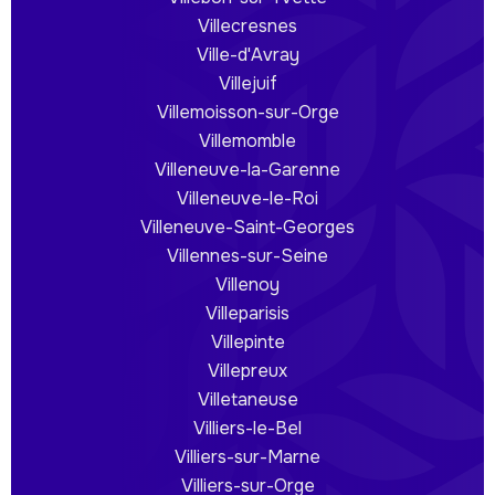
Villecresnes
Ville-d'Avray
Villejuif
Villemoisson-sur-Orge
Villemomble
Villeneuve-la-Garenne
Villeneuve-le-Roi
Villeneuve-Saint-Georges
Villennes-sur-Seine
Villenoy
Villeparisis
Villepinte
Villepreux
Villetaneuse
Villiers-le-Bel
Villiers-sur-Marne
Villiers-sur-Orge