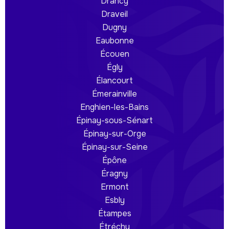
Drancy
Draveil
Dugny
Eaubonne
Écouen
Égly
Élancourt
Émerainville
Enghien-les-Bains
Épinay-sous-Sénart
Épinay-sur-Orge
Épinay-sur-Seine
Épône
Éragny
Ermont
Esbly
Étampes
Étréchy