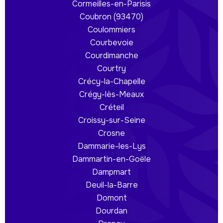
Cormeilles-en-Parisis
Coubron (93470)
Coulommiers
Courbevoie
Courdimanche
Courtry
Crécy-la-Chapelle
Crégy-lès-Meaux
Créteil
Croissy-sur-Seine
Crosne
Dammarie-les-Lys
Dammartin-en-Goële
Dampmart
Deuil-la-Barre
Domont
Dourdan