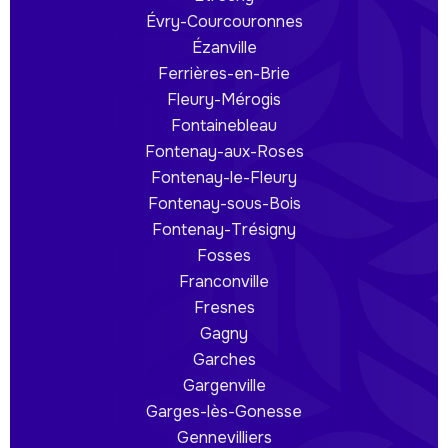
Évry-Courcouronnes
Ézanville
Ferrières-en-Brie
Fleury-Mérogis
Fontainebleau
Fontenay-aux-Roses
Fontenay-le-Fleury
Fontenay-sous-Bois
Fontenay-Trésigny
Fosses
Franconville
Fresnes
Gagny
Garches
Gargenville
Garges-lès-Gonesse
Gennevilliers