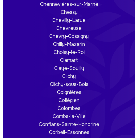
Chennevières-sur-Marne
Chessy
Chevilly-Larue
Chevreuse
Chevry-Cossigny
Chilly-Mazarin
Choisy-le-Roi
Clamart
Claye-Souilly
Clichy
Clichy-sous-Bois
Coignières
Collégien
Colombes
Combs-la-Ville
Conflans-Sainte-Honorine
Corbeil-Essonnes