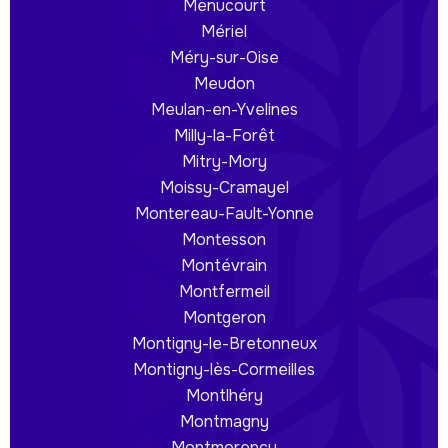
Menucourt
Mériel
Méry-sur-Oise
Meudon
Meulan-en-Yvelines
Milly-la-Forêt
Mitry-Mory
Moissy-Cramayel
Montereau-Fault-Yonne
Montesson
Montévrain
Montfermeil
Montgeron
Montigny-le-Bretonneux
Montigny-lès-Cormeilles
Montlhéry
Montmagny
Montmorency