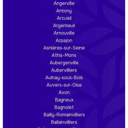
Angerville
Antony
Arcueil
Argenteuil
Arnouville
Arpajon
Asnières-sur-Seine
Athis-Mons
Aubergenville
Aubervilliers
Aulnay-sous-Bois
Auvers-sur-Oise
Avon
Bagneux
Bagnolet
Bailly-Romainvilliers
Ballainvilliers