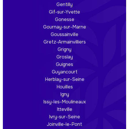
Gentilly
Gif-sur-Yvette
Gonesse
Gournay-sur-Marne
Goussainville
Gretz-Armainvilliers
Grigny
Groslay
Guignes
Guyancourt
Herblay-sur-Seine
Houilles
Igny
Issy-les-Moulineaux
Itteville
Ivry-sur-Seine
Joinville-le-Pont